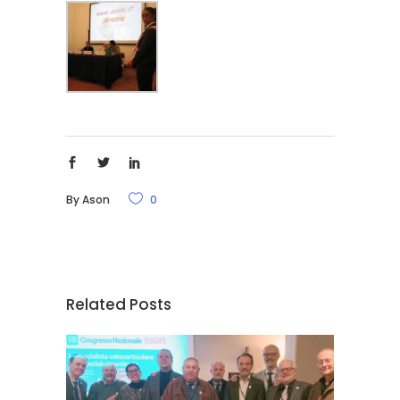
By
Ason
0
Related Posts